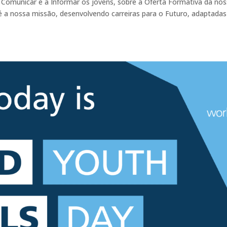
 Comunicar e a Informar os jovens, sobre a Oferta Formativa da no
s é a nossa missão, desenvolvendo carreiras para o Futuro, adaptada