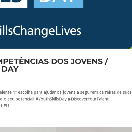
MPETÊNCIAS DOS JOVENS /
 DAY
lente 1ª escolha para ajudar os jovens a seguirem carreiras de suc
 o seu potencial! #YouthSkillsDay #DiscoverYourTalent
hEU ...