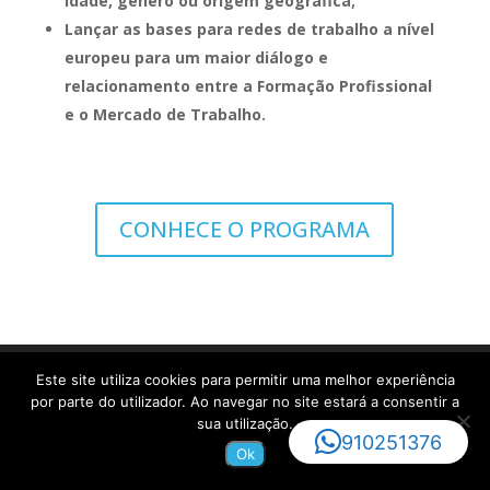
idade, género ou origem geográfica;
Lançar as bases para redes de trabalho a nível
europeu para um maior diálogo e
relacionamento entre a Formação Profissional
e o Mercado de Trabalho.
CONHECE O PROGRAMA
Este site utiliza cookies para permitir uma melhor experiência
por parte do utilizador. Ao navegar no site estará a consentir a
Contactos
sua utilização.
910251376
Ok
Largo do Leão, nº 9 1000 – 188 Lisboa, Portugal